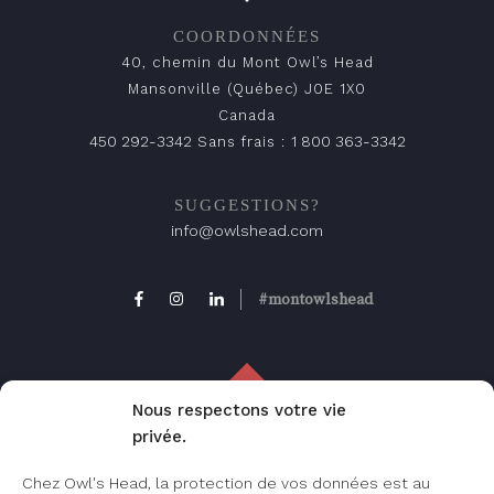
COORDONNÉES
40, chemin du Mont Owl’s Head
Mansonville (Québec) J0E 1X0
Canada
450 292-3342
1 800 363-3342
Sans frais :
SUGGESTIONS?
info@owlshead.com
#montowlshead
Nous respectons votre vie
privée.
FAQ
Chez Owl's Head, la protection de vos données est au
Foire aux questions, consultez cette page