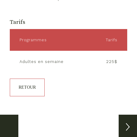
Tarifs
Programmes
Tarifs
Adultes en semaine
225$
RETOUR
Clinique de développement
Camps 