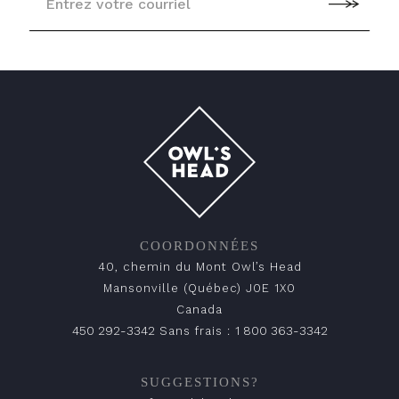
COORDONNÉES
40, chemin du Mont Owl’s Head
Mansonville (Québec) J0E 1X0
Canada
450 292-3342
1 800 363-3342
Sans frais :
SUGGESTIONS?