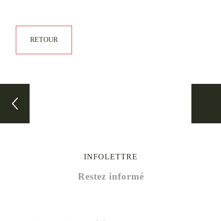
RETOUR
La semaine de ski d’Ontario
Leçon
INFOLETTRE
Restez informé