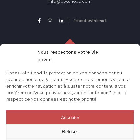
info@owlshead.com
#montowlshead
Nous respectons votre vie
privée.
FAQ
Chez Owl's Head, la protection de vos données est au
Foire aux questions, consultez cette page
cœur de nos engagements. Accepter les témoins visent à
pour les questions les plus fréquemment
enrichir votre navigation et à ajuster notre contenu à vos
posées.
préférences. Vous pouvez naviguer en toute confiance, le
respect de vos données est notre priorité.
Accepter
JE M’INSCRIS
Refuser
Créez votre compte Owl’s Head sur notre
boutique en ligne.