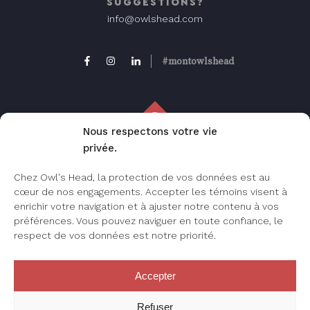
SUGGESTIONS?
info@owlshead.com
#montowlshead
Nous respectons votre vie
privée.
FAQ
Chez Owl's Head, la protection de vos données est au
Foire aux questions, consultez cette page
cœur de nos engagements. Accepter les témoins visent à
pour les questions les plus fréquemment
enrichir votre navigation et à ajuster notre contenu à vos
posées.
préférences. Vous pouvez naviguer en toute confiance, le
respect de vos données est notre priorité.
Accepter
JE M’INSCRIS
Refuser