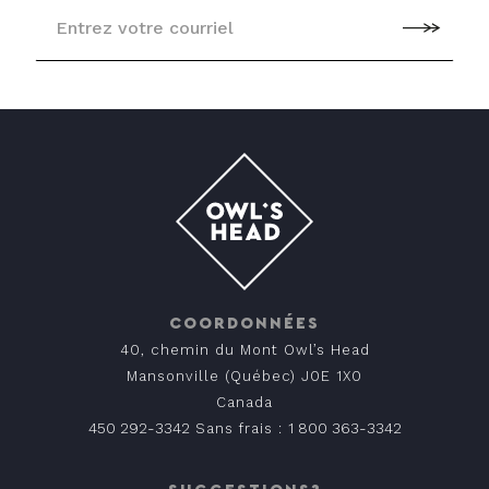
COORDONNÉES
40, chemin du Mont Owl’s Head
Mansonville (Québec) J0E 1X0
Canada
450 292-3342
1 800 363-3342
Sans frais :