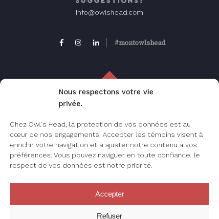
SUGGESTIONS?
info@owlshead.com
#montowlshead
Nous respectons votre vie
privée.
FAQ
Chez Owl's Head, la protection de vos données est au
Foire aux questions, consultez cette page
cœur de nos engagements. Accepter les témoins visent à
pour les questions les plus fréquemment
enrichir votre navigation et à ajuster notre contenu à vos
posées.
préférences. Vous pouvez naviguer en toute confiance, le
respect de vos données est notre priorité.
Accepter
JE M’INSCRIS
Refuser