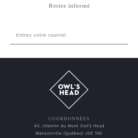
Restez informé
COORDONNÉES
40, chemin du Mont Owl’s Head
Mansonville (Québec) J0E 1X0