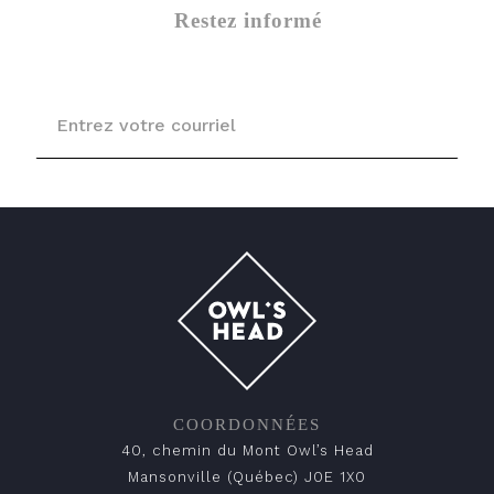
Restez informé
COORDONNÉES
40, chemin du Mont Owl’s Head
Mansonville (Québec) J0E 1X0