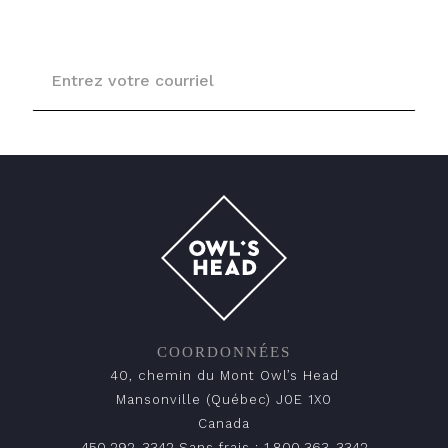
COORDONNÉES
40, chemin du Mont Owl’s Head
Mansonville (Québec) J0E 1X0
Canada
450 292-3342
1 800 363-3342
Sans frais :