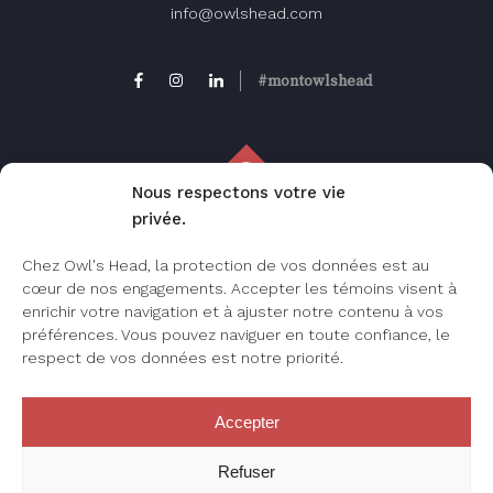
info@owlshead.com
#montowlshead
Nous respectons votre vie
privée.
FAQ
Chez Owl's Head, la protection de vos données est au
Foire aux questions, consultez cette page
cœur de nos engagements. Accepter les témoins visent à
pour les questions les plus fréquemment
enrichir votre navigation et à ajuster notre contenu à vos
posées.
préférences. Vous pouvez naviguer en toute confiance, le
respect de vos données est notre priorité.
Accepter
JE M’INSCRIS
Refuser
Créez votre compte Owl’s Head sur notre