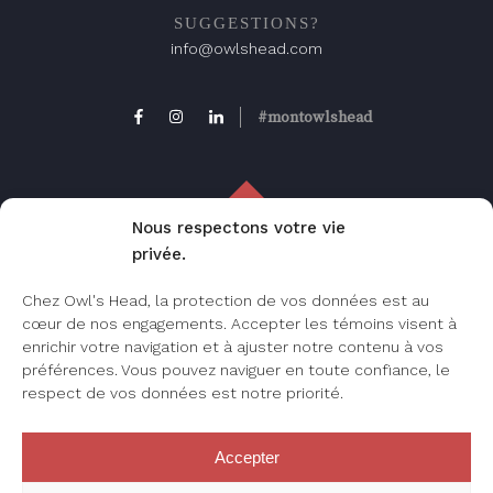
SUGGESTIONS?
info@owlshead.com
#montowlshead
Nous respectons votre vie
privée.
FAQ
Chez Owl's Head, la protection de vos données est au
Foire aux questions, consultez cette page
cœur de nos engagements. Accepter les témoins visent à
pour les questions les plus fréquemment
enrichir votre navigation et à ajuster notre contenu à vos
posées.
préférences. Vous pouvez naviguer en toute confiance, le
respect de vos données est notre priorité.
Accepter
JE M’INSCRIS