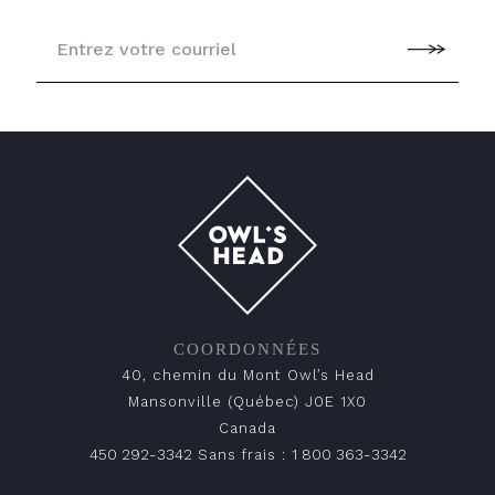
COORDONNÉES
40, chemin du Mont Owl’s Head
Mansonville (Québec) J0E 1X0
Canada
450 292-3342
1 800 363-3342
Sans frais :