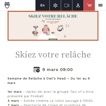
En
Skiez votre relâche
9 mars 09:00
Semaine de Relâche à Owl’s Head – Du 1er au 9
mars
1er mars
– Après-ski avec le groupe
Two of a Kind
,
présenté par Fireball.
4 mars
– Soirée cinéma
Le robot sauvage
à 15h30.
7 mars
– Spectacle de clown et sculpture de