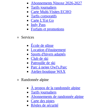
Abonnements Ninoxe 2026-2027
Tarifs journaliers
Carte Multi-Visites ECHO
Tarfis corporatifs
Carte L'Est Go
Indy Pass
Forfaits et promotions
Services
École de glisse
Location d'équipement
Sports d'hivers adaptés
Club de ski
Patrouille de ski
Parc à neige Owl's.Parc
Atelier-boutique WAX
Randonnée alpine
À propos de la randonnée alpine
Tarifs journaliers
Abonnements de randonnée alpine
Carte des pistes
Règles de sécurité