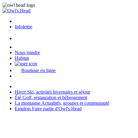
Infolettre
Nous joindre
Habitat
Boutique en ligne
Hiver
Ski, activités hivernales et séjour
Été
Golf, restauration et hébergement
La montagne
Actualités, groupes et communauté
Emplois
Faire partie d'Owl's Head
Dernière modification: 2026-04-13 08:01