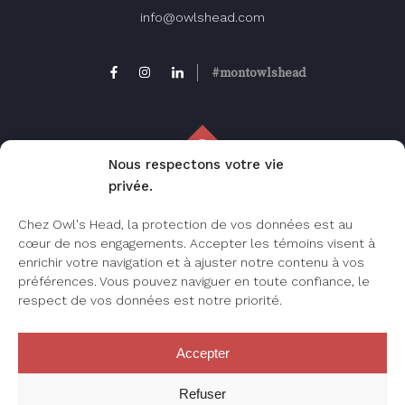
info@owlshead.com
#montowlshead
Nous respectons votre vie
privée.
FAQ
Chez Owl's Head, la protection de vos données est au
Foire aux questions, consultez cette page
cœur de nos engagements. Accepter les témoins visent à
pour les questions les plus fréquemment
enrichir votre navigation et à ajuster notre contenu à vos
posées.
préférences. Vous pouvez naviguer en toute confiance, le
respect de vos données est notre priorité.
Accepter
JE M’INSCRIS
Refuser
Créez votre compte Owl’s Head sur notre