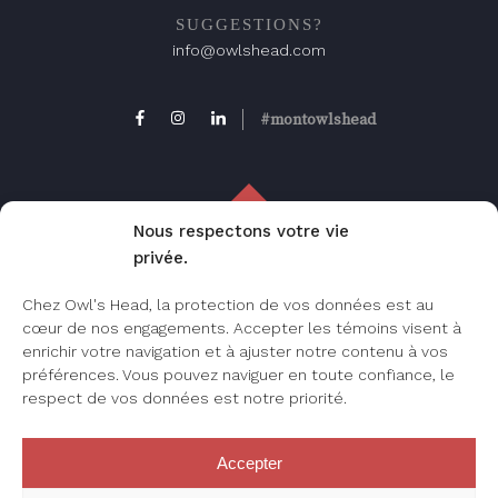
SUGGESTIONS?
info@owlshead.com
#montowlshead
Nous respectons votre vie
privée.
FAQ
Chez Owl's Head, la protection de vos données est au
Foire aux questions, consultez cette page
cœur de nos engagements. Accepter les témoins visent à
pour les questions les plus fréquemment
enrichir votre navigation et à ajuster notre contenu à vos
posées.
préférences. Vous pouvez naviguer en toute confiance, le
respect de vos données est notre priorité.
Accepter