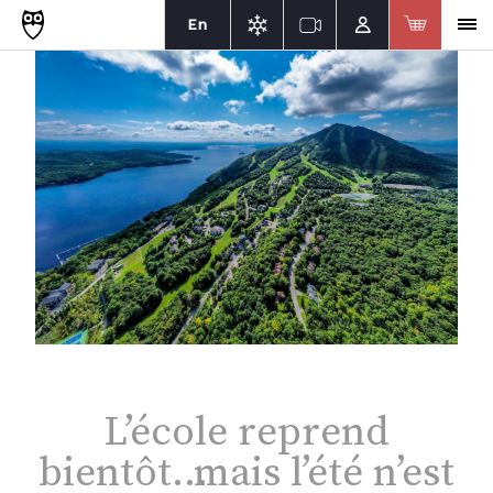
En
L’école reprend
bientôt… mais l’été n’est