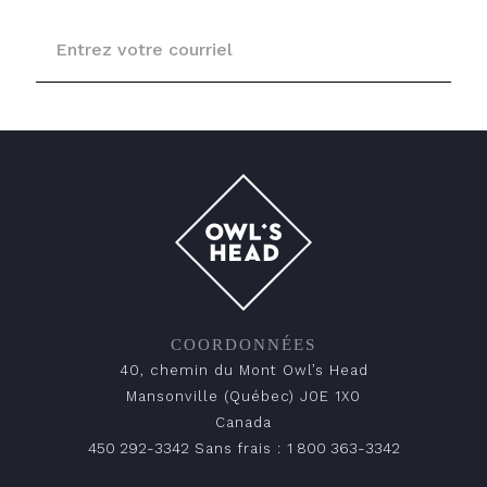
COORDONNÉES
40, chemin du Mont Owl’s Head
Mansonville (Québec) J0E 1X0
Canada
450 292-3342
1 800 363-3342
Sans frais :