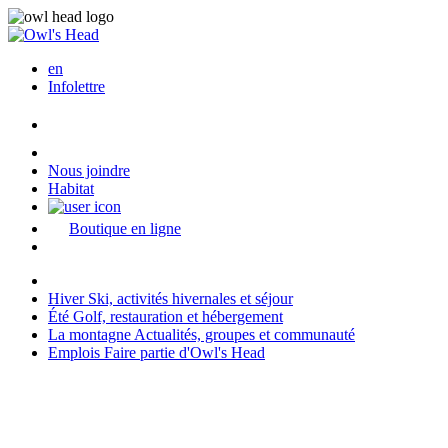
en
Infolettre
Nous joindre
Habitat
Boutique en ligne
Hiver
Ski, activités hivernales et séjour
Été
Golf, restauration et hébergement
La montagne
Actualités, groupes et communauté
Emplois
Faire partie d'Owl's Head
Dernière modification: 2026-04-13 08:01