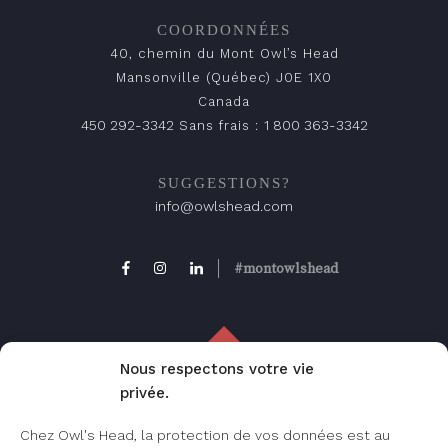
COORDONNÉES
40, chemin du Mont Owl’s Head
Mansonville (Québec) J0E 1X0
Canada
450 292-3342
1 800 363-3342
Sans frais :
SUGGESTIONS?
info@owlshead.com
#montowlshead
Nous respectons votre vie
privée.
FAQ
Chez Owl's Head, la protection de vos données est au
Foire aux questions, consultez cette page