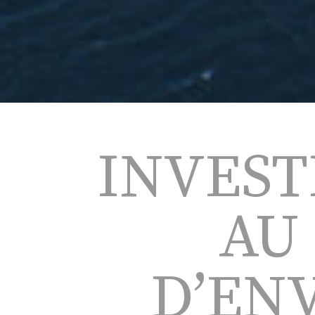
INVEST
AU
D’ENV