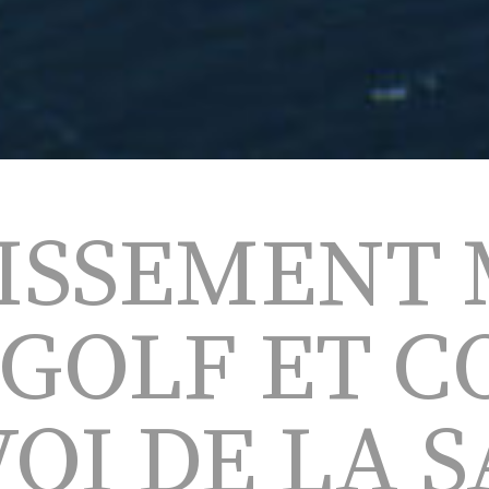
ISSEMENT
 GOLF ET C
OI DE LA 