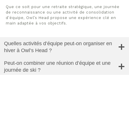
Que ce soit pour une retraite stratégique, une journée
de reconnaissance ou une activité de consolidation
d’équipe, Owl’s Head propose une expérience clé en
main adaptée à vos objectifs.
Quelles activités d’équipe peut-on organiser en
hiver à Owl’s Head ?
Peut-on combiner une réunion d’équipe et une
journée de ski ?
Est-ce que les activités conviennent aux
débutants ?
Peut-on organiser une célébration du temps des
Fêtes à Owl’s Head ?
Quels services sont offerts pour les groupes
corporatifs ?